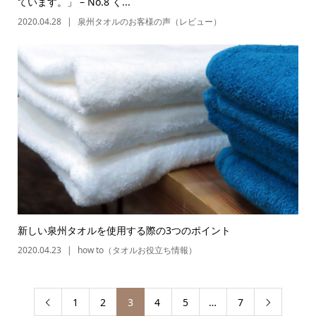
ています。」 – No.8 く...
2020.04.28
泉州タオルのお客様の声（レビュー）
新しい泉州タオルを使用する際の3つのポイント
2020.04.23
how to（タオルお役立ち情報）
1
2
3
4
5
…
7

